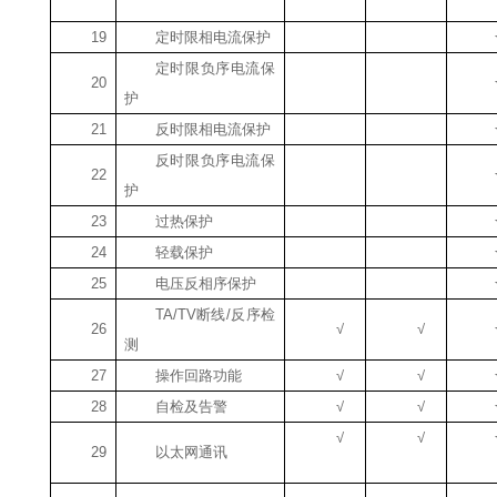
19
定时限相电流保护
定时限负序电流保
20
护
21
反时限相电流保护
反时限负序电流保
22
护
23
过热保护
24
轻载保护
25
电压反相序保护
TA/TV
断线
/
反序检
26
√
√
测
27
操作回路功能
√
√
28
自检及告警
√
√
√
√
29
以太网通讯