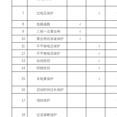
7
过电压保护
√
8
低频减载
√
9
三相一次重合闸
√
10
重合闸后加速保护
√
11
不平衡电压保护
√
12
不平衡电流保护
√
13
自动投切
√
14
闭锁投切
√
15
非电量保护
√
16
启动时间过长保护
17
堵转保护
18
过流速断保护