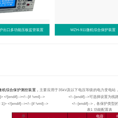
口多功能压板监管装置
WZH-911微机综合保护装置
微机综合保护测控装置，
主要应用于
35kV
及以下电压等级的电力变电站
1]>
<![endif]--><!--[if !vml]-->
<!--[endif]-->
可选择设置为线
l 1]>
<![endif]--><!--[if !vml]-->
<!--[endif]-->
，各保护类型
表
1
功能配置表
序
电容