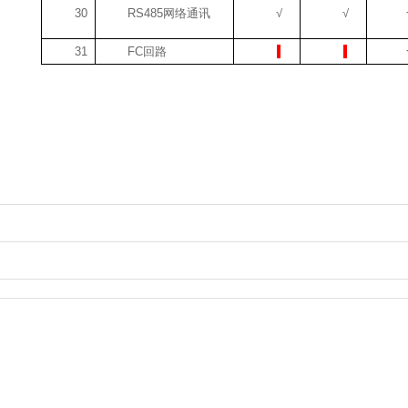
30
RS485
网络通讯
√
√
31
FC
回路