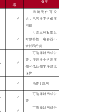
备注
机
器
闭锁元件可投
√
退，电容器不含低压
闭锁
可选三种标准反
√
时限特性，电容器不
含低压闭锁
可选择跳闸或告
警，变压器中含高压
√
√
侧和低压侧零序过流
保护
√
动作于跳闸
可选择跳闸或告
√
√
警
可选择跳闸或告
√
√