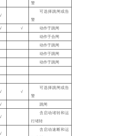
警
可选择跳闸或告
√
警
√
√
动作于跳闸
动作于合闸
动作于跳闸
动作于跳闸
动作于跳闸
可选择跳闸或告
√
√
警
√
跳闸
含启动堵转和运
√
行堵转
含启动速断和运
√