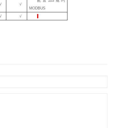
配置
103
规约
√
√
MODBUS
√
√