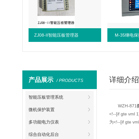
ZJ08-II智能压板管理器
M-35继电保护出
详细介绍
产品展示
/ PRODUCTS
智能压板管理系统
WZH-871
微机保护装置
<!--[if gte vml 
多功能电力仪表
为
<!--[if gte vm
综合自动化后台