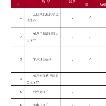
功
能
线路
号
器
动
三段式低压闭锁过
1
√
√
流保护
低压闭锁反时限过
2
√
√
流保护
3
零序过流保护
√
√
低压侧零序反时限
4
过流保护
5
过负荷保护
√
6
低电压保护
√
√