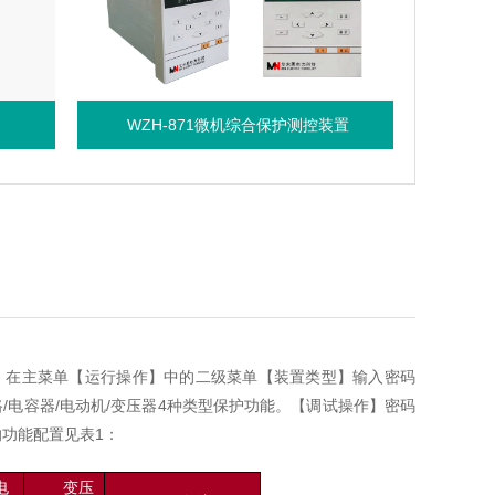
WZH-871微机综合保护测控装置
智能
，在主菜单【运行操作】中的二级菜单【装置类型】输入密码
路
/
电容器
/
电动机
/
变压器
4
种类型保护功能。【调试操作】密码
的功能配置见表
1
：
电
变压