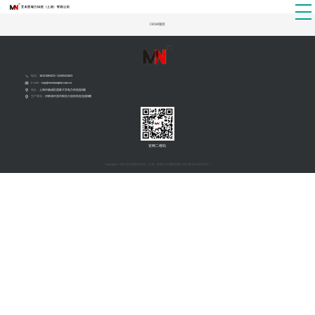
ODM项目
电话：
18121094323 / 13193431823
E-mail：
nzp@mnshanghai.com.cn
地址：
上海市杨浦区国家大学电力科技园3楼
生产基地：
河南省许昌市阳光大道科技创业园5幢
官网二维码
Copyright © 2024 艾木恩电力科技（上海）有限公司 版权所有
沪ICP备2024102179号-1